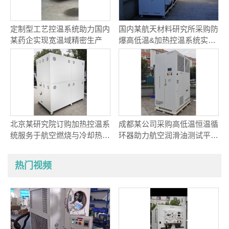
定制型工艺控温系统助力国内
国内某航天材料研究所采购防
某药企实现宽温域精密生产
爆高低温&加热控温系统实现
航天材料精准温控
北京某研究院订购加热控温系
成都某公司采购高低温恒温循
统服务于航空燃烧与冷却热耦
环器助力航空润滑油测试平台
合研究
动态温控项目
热门视频