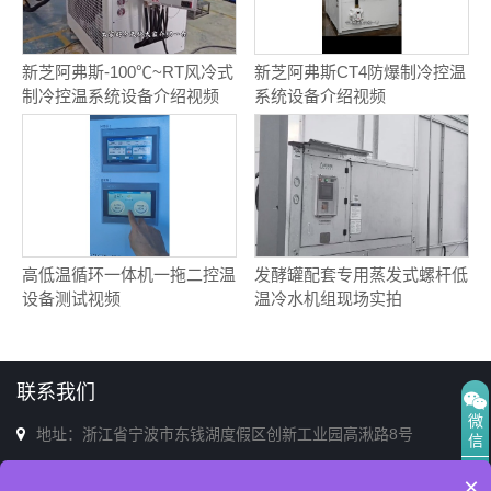
新芝阿弗斯-100℃~RT风冷式
新芝阿弗斯CT4防爆制冷控温
制冷控温系统设备介绍视频
系统设备介绍视频
高低温循环一体机一拖二控温
发酵罐配套专用蒸发式螺杆低
设备测试视频
温冷水机组现场实拍
联系我们
微
地址：浙江省宁波市东钱湖度假区创新工业园高湫路8号
信
电话：0574-86713398(销售&售后)
×