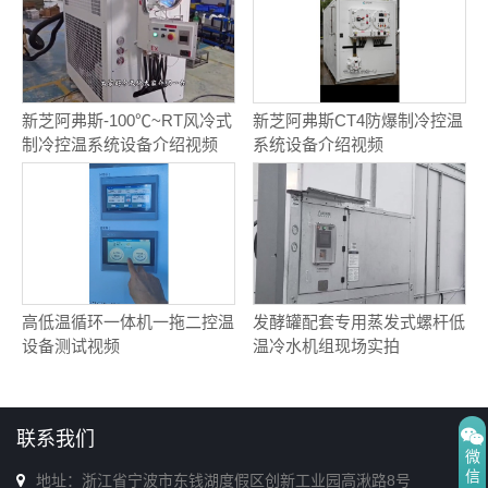
新芝阿弗斯-100℃~RT风冷式
新芝阿弗斯CT4防爆制冷控温
制冷控温系统设备介绍视频
系统设备介绍视频
高低温循环一体机一拖二控温
发酵罐配套专用蒸发式螺杆低
设备测试视频
温冷水机组现场实拍
联系我们
微
信
地址：浙江省宁波市东钱湖度假区创新工业园高湫路8号