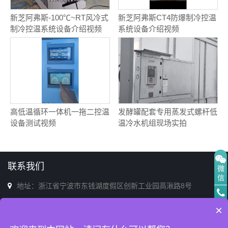
新芝阿弗斯-100℃~RT风冷式
新芝阿弗斯CT4防爆制冷控温
制冷控温系统设备介绍视频
系统设备介绍视频
高低温循环一体机一拖二控温
发酵罐配套专用蒸发式螺杆低
设备测试视频
温冷水机组现场实拍
联系我们
微
信
地址：浙江省宁波市东钱湖度假区创新工业园高湫路8号
电话：0574-86713398(销售&售后)
电
×
话
邮箱：afs@afszl.com