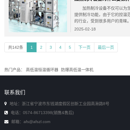
加热制冷设备不仅可以为生
提供制冷功能，由于它的控温
的行业，受到很多用户的青睐。
2025-02-18
共142条
1
2
3
4
5
下一页
最后一页
热门产品：
高低温恒温循环器
防爆高低温一体机
联系我们
地址：浙江省宁波市东钱湖度假区创新工业园高湫路8号
电话：0574-86713398(销售&售后)
邮箱：afs@afszl.com