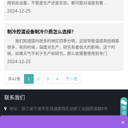
用到此设备，不管是生产还是实验，都可能对温度有要...
2024-12-25
制冷控温设备制冷介质怎么选择？
我们知道国内很多的地区四季分明，这就导致温度高低相差
很多，有的时候，温度对生产、研究有着很大的影响，这个时
候，如果天气不利于生产和研究，那么就需要使用到专门...
2024-12-23
共42条
1
2
3
4
下一页
联系我们
微
地址：浙江省宁波市东钱湖度假区创新工业园高湫路8号
信
电话：0574-86713398(销售&售后)
×
邮箱：afs@afszl.com
电