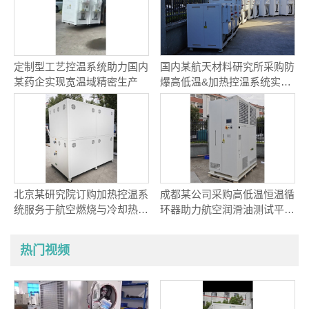
定制型工艺控温系统助力国内
国内某航天材料研究所采购防
某药企实现宽温域精密生产
爆高低温&加热控温系统实现
航天材料精准温控
北京某研究院订购加热控温系
成都某公司采购高低温恒温循
统服务于航空燃烧与冷却热耦
环器助力航空润滑油测试平台
合研究
动态温控项目
热门视频