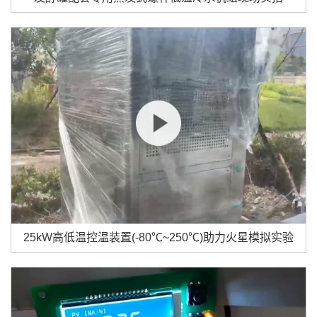
25kW高低温控温装置(-80℃~250℃)助力火星模拟实验