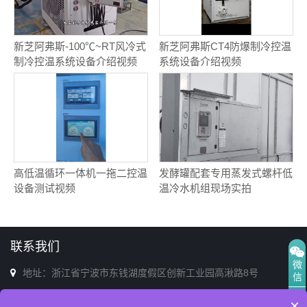
新芝阿弗斯-100℃~RT风冷式
新芝阿弗斯CT4防爆制冷控温
制冷控温系统设备介绍视频
系统设备介绍视频
高低温循环一体机一拖二控温
发酵罐配套专用蒸发式螺杆低
设备测试视频
温冷水机组现场实拍
联系我们
微
地址：浙江省宁波市东钱湖度假区创新工业园高湫路8号
信
电话：0574-86713398(销售&售后)
×