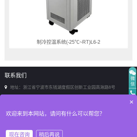
制冷控温系统(-25℃~RT)L6-2
联系我们
微
信
地址：浙江省宁波市东钱湖度假区创新工业园高湫路8号
电话：0574-86713398(销售&售后)
电
×
话
邮箱：afs@afszl.com
欢迎来到本网站，请问有什么可以帮您？
顶
部
© 2022-2025 宁波新芝阿弗斯恒温设备有限公司 版权所有 《中华人民共和国电
现在咨询
稍后再说
信与信息服务业务经营许可证》
网站地图
XML
浙ICP备2022014999号-1
技术支