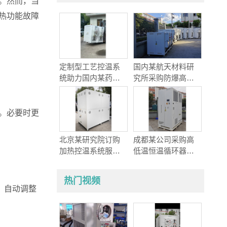
。然而，当
热功能故障
定制型工艺控温系
国内某航天材料研
统助力国内某药企
究所采购防爆高低
实现宽温域精密生
温&加热控温系统实
产
现航天材料精准温
控
。必要时更
北京某研究院订购
成都某公司采购高
加热控温系统服务
低温恒温循环器助
于航空燃烧与冷却
力航空润滑油测试
热耦合研究
平台动态温控项目
热门视频
，自动调整