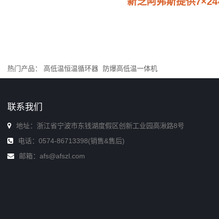
新芝阿弗斯提供7×
热门产品：
高低温恒温循环器
防爆高低温一体机
联系我们
地址：浙江省宁波市东钱湖度假区创新工业园高湫路8号
电话：0574-86713398(销售&售后)
邮箱：afs@afszl.com