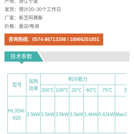
产地：浙江宁波
发货：预计20~30个工作日
厂家：新芝阿弗斯
价格：面议/电询
咨询热线：
0574-86713398
/
18966201851
技术参数
制冷能力
循
加热
型号
功率
200℃
100℃
20℃
-60℃
-75℃
流量
HL35W-
3.5kW
3.5kW
3.5kW
3.5kW
1.4kW
0.42kW
Max35L/
820