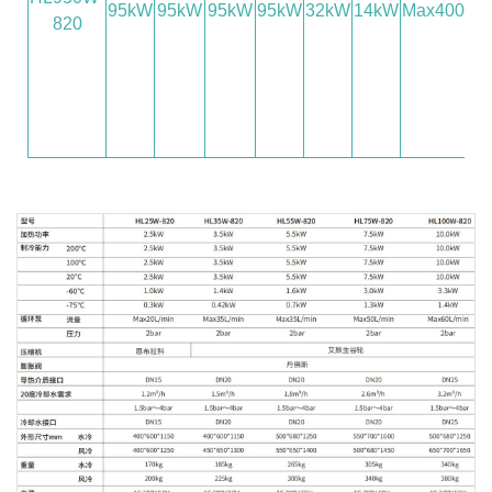
95kW
95kW
95kW
95kW
32kW
14kW
Max400L/m
820