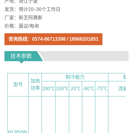
产地：浙江宁波
发货：预计20~30个工作日
厂家：新芝阿弗斯
价格：面议/电询
咨询热线：
0574-86713398
/
18966201851
技术参数
制冷能力
循环
加热
型号
功率
200℃
100℃
20℃
-60℃
-75℃
流量
HL950W-