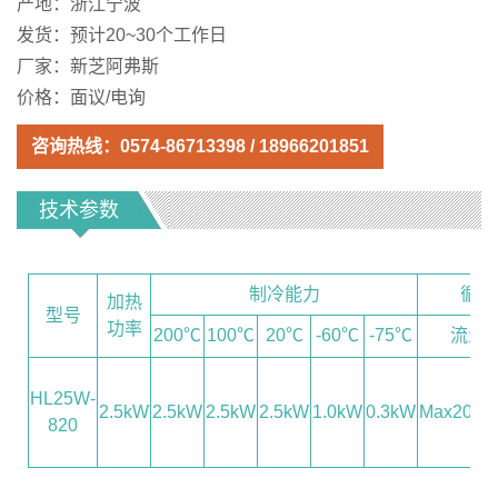
产地：浙江宁波
发货：预计20~30个工作日
厂家：新芝阿弗斯
价格：面议/电询
咨询热线：
0574-86713398
/
18966201851
技术参数
制冷能力
循环
加热
型号
功率
200℃
100℃
20℃
-60℃
-75℃
流量
HL25W-
2.5kW
2.5kW
2.5kW
2.5kW
1.0kW
0.3kW
Max20L/m
820